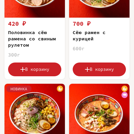
420 ₽
700 ₽
Половинка сёю
Сёю рамен с
рамена со свиным
курицей
рулетом
600г
300г
В корзину
В корзину
НОВИНКА