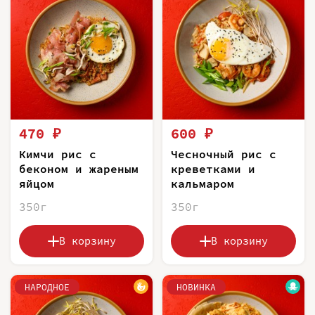
470 ₽
600 ₽
Кимчи рис с
Чесночный рис с
беконом и жареным
креветками и
яйцом
кальмаром
350г
350г
В корзину
В корзину
НАРОДНОЕ
НОВИНКА