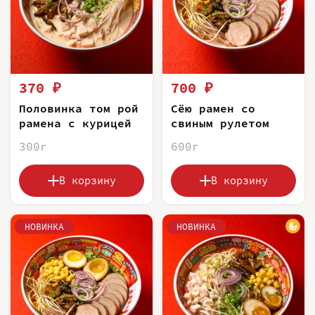
370 ₽
700 ₽
Половинка том рой
Сёю рамен со
рамена с курицей
свиным рулетом
300г
600г
В корзину
В корзину
НОВИНКА
НОВИНКА