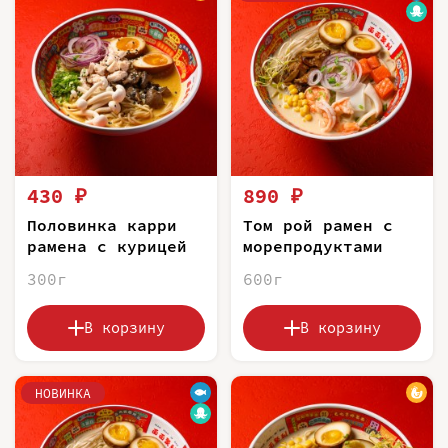
430 ₽
890 ₽
Половинка карри
Том рой рамен с
рамена с курицей
морепродуктами
300г
600г
В корзину
В корзину
НОВИНКА