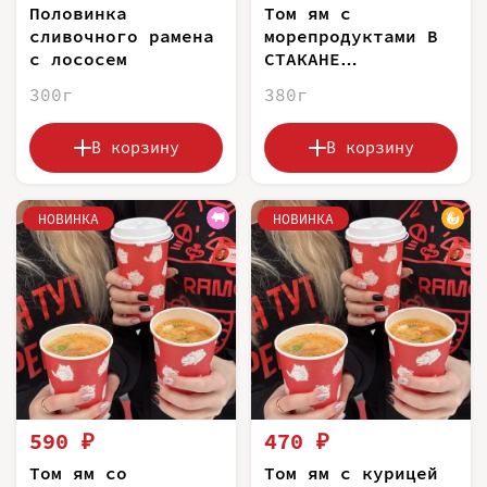
Половинка
Том ям с
сливочного рамена
морепродуктами В
с лососем
СТАКАНЕ
(САМОВЫВОЗ)
300г
380г
В корзину
В корзину
НОВИНКА
НОВИНКА
590 ₽
470 ₽
Том ям со
Том ям с курицей