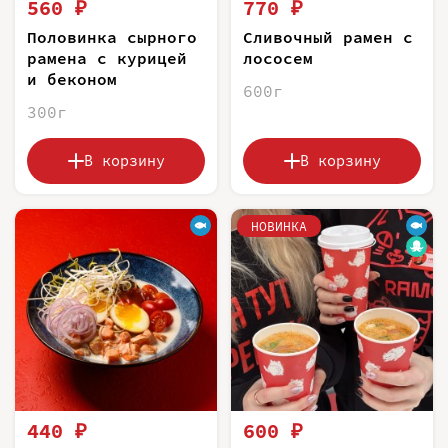
560 ₽
770 ₽
Половинка сырного
Сливочный рамен с
рамена с курицей
лососем
и беконом
600г
300г
В корзину
В корзину
НОВИНКА
440 ₽
600 ₽