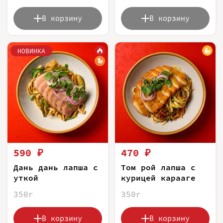
В корзину
В корзину
НОВИНКА
590 ₽
470 ₽
Дань дань лапша с
Том рой лапша с
уткой
курицей карааге
350г
350г
В корзину
В корзину