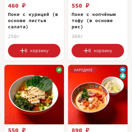
460 ₽
550 ₽
Поке с курицей (в
Поке с копчёным
основе листья
тофу (в основе
салата)
рис)
250г
300г
В корзину
В корзину
НАРОДНОЕ
550 ₽
890 ₽