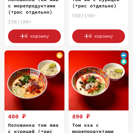
с морепродуктами
(+рис отдельно)
(+рис отдельно)
550/150г
250/100г
В корзину
В корзину
400 ₽
890 ₽
Половинка том яма
Том кха с
с курицей (+рис
морепродуктами