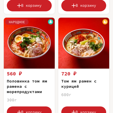
В корзину
В корзину
НАРОДНОЕ
560 ₽
720 ₽
Половинка том ям
Том ям рамен с
рамена с
курицей
морепродуктами
600г
300г
В корзину
В корзину