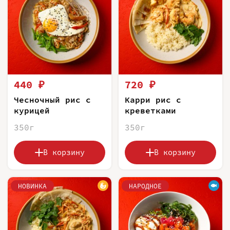
440 ₽
720 ₽
Чесночный рис с
Карри рис с
курицей
креветками
350г
350г
В корзину
В корзину
НОВИНКА
НАРОДНОЕ