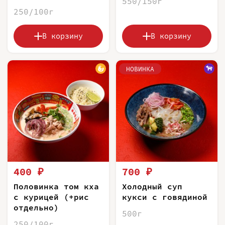
550/150г
250/100г
В корзину
В корзину
НОВИНКА
400 ₽
700 ₽
Половинка том кха
Холодный суп
с курицей (+рис
кукси с говядиной
отдельно)
500г
250/100г