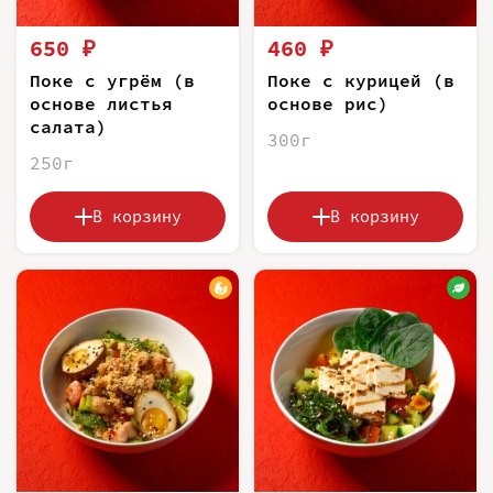
650 ₽
460 ₽
Поке с угрём (в
Поке с курицей (в
основе листья
основе рис)
салата)
300г
250г
В корзину
В корзину