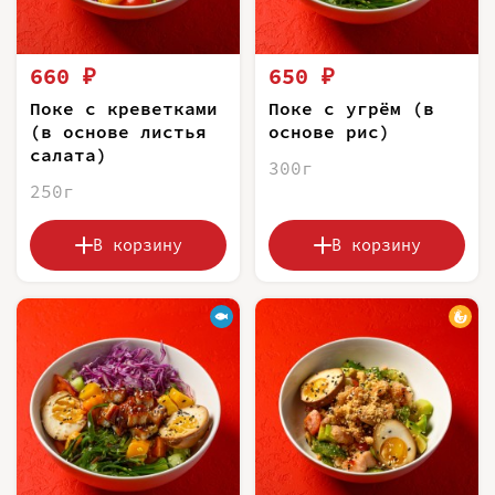
660 ₽
650 ₽
Поке с креветками
Поке с угрём (в
(в основе листья
основе рис)
салата)
300г
250г
В корзину
В корзину