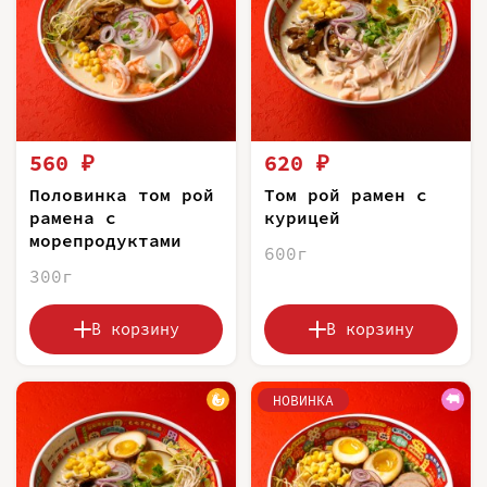
560 ₽
620 ₽
Половинка том рой
Том рой рамен с
рамена с
курицей
морепродуктами
600г
300г
В корзину
В корзину
НОВИНКА