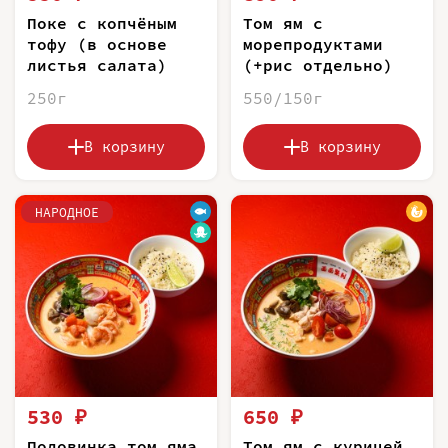
Поке с копчёным
Том ям с
тофу (в основе
морепродуктами
листья салата)
(+рис отдельно)
250г
550/150г
В корзину
В корзину
НАРОДНОЕ
530 ₽
650 ₽
Половинка том яма
Том ям с курицей