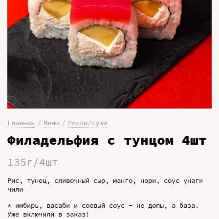
Главная
Меню
Роллы/суши
Филадельфия с тунцом 4шт
135г/4шт
Рис, тунец, сливочный сыр, манго, нори, соус унаги
чили
* имбирь, васаби и соевый соус - не допы, а база.
Уже включили в заказ!