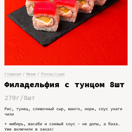
Главная
Меню
Роллы/суши
Филадельфия с тунцом 8шт
270г/8шт
Рис, тунец, сливочный сыр, манго, нори, соус унаги
чили
* имбирь, васаби и соевый соус - не допы, а база.
Уже включили в заказ!