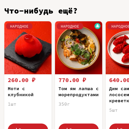
Что-нибудь ещё?
НАРОДНОЕ
НАРОДНОЕ
НАРОДНО
260.00 ₽
770.00 ₽
640.0
Моти с
Том ям лапша с
Дим са
клубникой
морепродуктами
лососе
кревет
1шт
350г
5шт