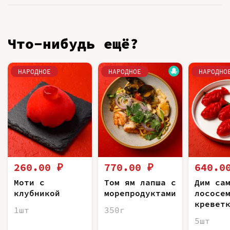
Что-нибудь ещё?
НАРОДНОЕ
НАРОДНОЕ
НАРОДНО
260.00 ₽
770.00 ₽
640.0
Моти с
Том ям лапша с
Дим са
клубникой
морепродуктами
лососе
кревет
1шт
350г
5шт