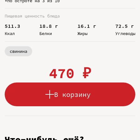
*по остроте на 3 из 10
Пищевая ценность блюда
511.3
18.8 г
16.1 г
72.5 г
Ккал
Белки
Жиры
Углеводы
свинина
470 ₽
В корзину
Что-нибудь ещё?