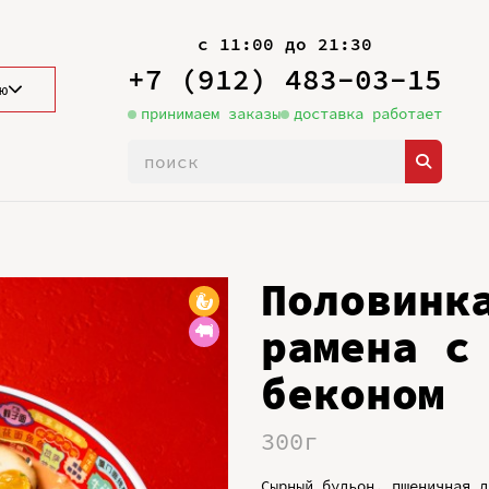
с 11:00 до 21:30
+7 (912) 483-03-15
ю
принимаем заказы
доставка работает
Половинк
рамена с
беконом
300г
Сырный бульон, пшеничная л