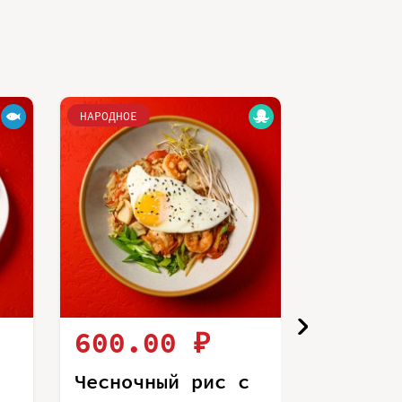
НАРОДНОЕ
НАРОДНОЕ
600.00 ₽
440.
Чесночный рис с
Чесноч