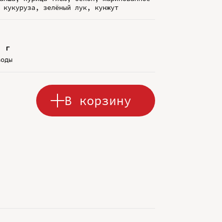
 кукуруза, зелёный лук, кунжут
5 г
воды
В корзину