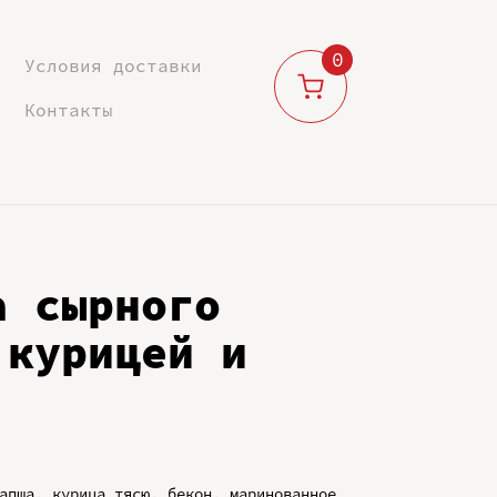
0
Условия доставки
Контакты
а сырного
 курицей и
апша, курица тясю, бекон, маринованное