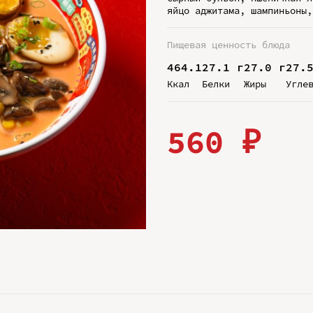
яйцо аджитама, шампиньоны,
Пищевая ценность блюда
464.1
27.1 г
27.0 г
27.
Ккал
Белки
Жиры
Угле
560 ₽