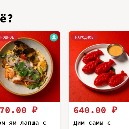
ё?
АРОДНОЕ
НАРОДНОЕ
70.00 ₽
640.00 ₽
ом ям лапша с
Дим самы с