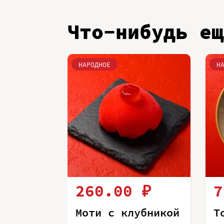
Что-нибудь ещ
НАРОДНОЕ
Н
260.00 ₽
7
Моти с клубникой
Т