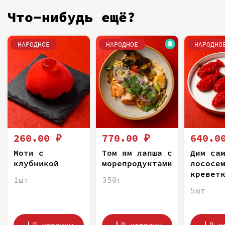
Что-нибудь ещё?
НАРОДНОЕ
НАРОДНОЕ
НАРОДНО
260.00 ₽
770.00 ₽
640.0
Моти с
Том ям лапша с
Дим са
клубникой
морепродуктами
лососе
кревет
1шт
350г
5шт