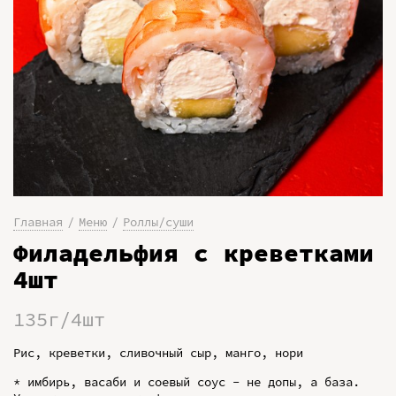
Главная
Меню
Роллы/суши
Филадельфия с креветками
4шт
135г/4шт
Рис, креветки, сливочный сыр, манго, нори
* имбирь, васаби и соевый соус - не допы, а база.