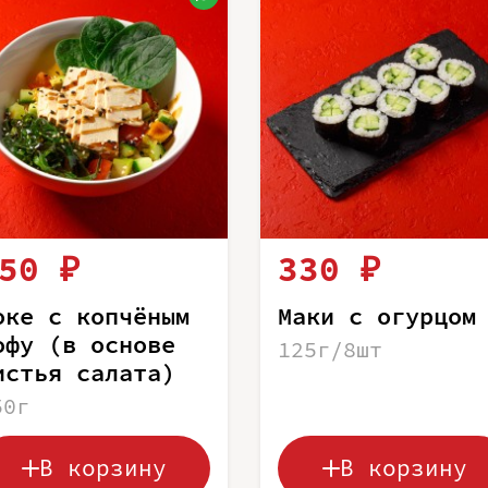
50 ₽
330 ₽
оке с копчёным
Маки с огурцом
офу (в основе
125г/8шт
истья салата)
50г
В корзину
В корзину