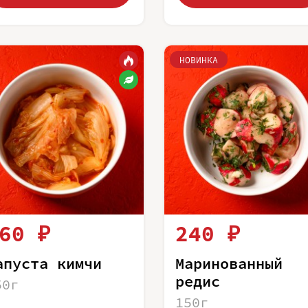
НОВИНКА
60 ₽
240 ₽
апуста кимчи
Маринованный
редис
50г
150г