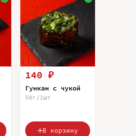
140 ₽
Гункан с чукой
50г/1шт
В корзину