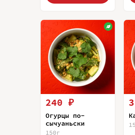
240 ₽
3
Огурцы по-
К
сычуаньски
1
150г