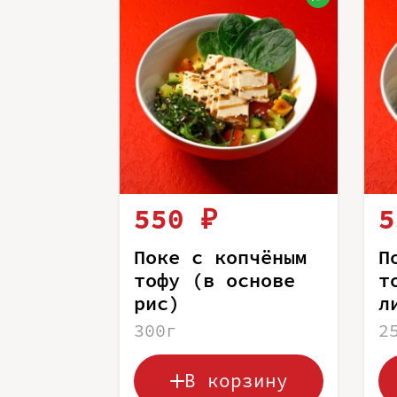
550 ₽
5
Поке с копчёным
П
тофу (в основе
т
рис)
л
300г
2
В корзину