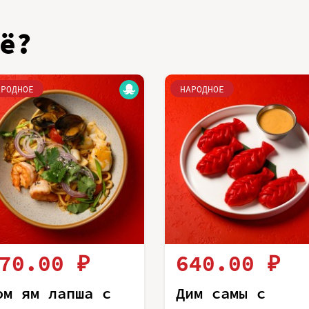
ё?
АРОДНОЕ
НАРОДНОЕ
70.00 ₽
640.00 ₽
ом ям лапша с
Дим самы с