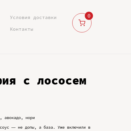
0
Условия доставки
Контакты
фия с лососем
, авокадо, нори
 соус — не допы, а база. Уже включили в