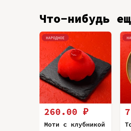
Что-нибудь ещ
НАРОДНОЕ
Н
260.00 ₽
7
Моти с клубникой
Т