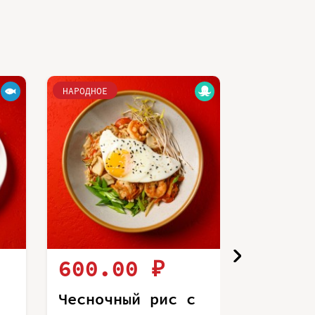
НАРОДНОЕ
НАРОДНОЕ
600.00 ₽
440.
Чесночный рис с
Чесноч