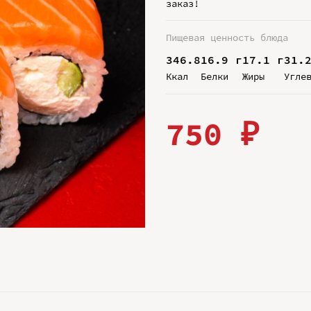
заказ!
Пищевая ценность блюда
346.8
16.9 г
17.1 г
31.
Ккал
Белки
Жиры
Угле
750 ₽