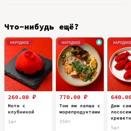
Что-нибудь ещё?
НАРОДНОЕ
НАРОДНОЕ
НАРОДНО
260.00 ₽
770.00 ₽
640.0
Моти с
Том ям лапша с
Дим са
клубникой
морепродуктами
лососе
кревет
1шт
350г
5шт