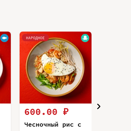
НАРОДНОЕ
НАРОДНОЕ
600.00 ₽
440.
Чесночный рис с
Чесноч