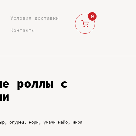
0
Условия доставки
Контакты
ые роллы с
ми
ыр, огурец, нори, умами майо, икра