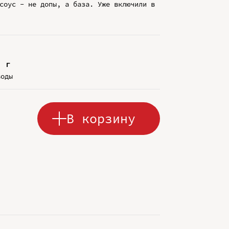
соус - не допы, а база. Уже включили в
9 г
воды
В корзину