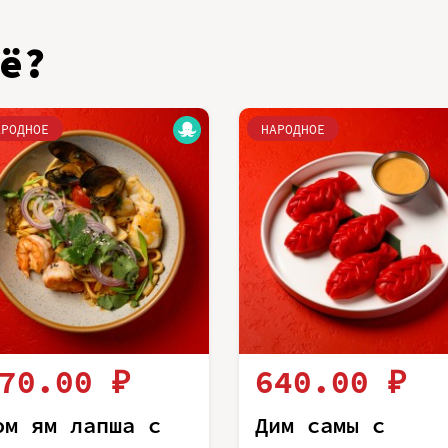
ё?
АРОДНОЕ
НАРОДНОЕ
70.00 ₽
640.00 ₽
ом ям лапша с
Дим самы с