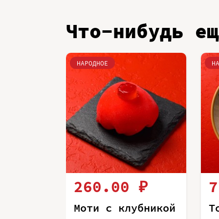
Что-нибудь ещ
НАРОДНОЕ
Н
260.00 ₽
7
Моти с клубникой
Т