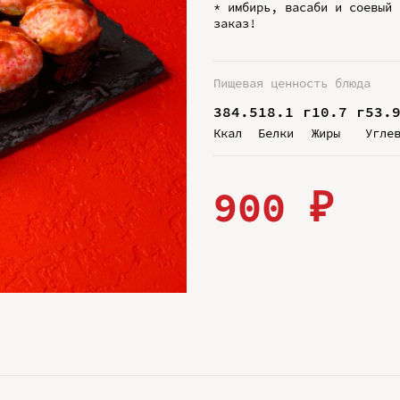
* имбирь, васаби и соевый 
заказ!
Пищевая ценность блюда
384.5
18.1 г
10.7 г
53.
Ккал
Белки
Жиры
Угле
900 ₽