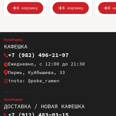
В корзину
В корзину
В к
ПокеРамен
КАФЕШКА
+7 (982) 496-21-97
Ежедневно, с 12:00 до 21:30
Пермь, Куйбышева, 33
insta: @poke_ramen
ПокеРамен
ДОСТАВКА / НОВАЯ КАФЕШКА
+7 (912) 483-03-15