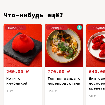
Что-нибудь ещё?
НАРОДНОЕ
НАРОДНОЕ
НАРОДНО
260.00 ₽
770.00 ₽
640.0
Моти с
Том ям лапша с
Дим са
клубникой
морепродуктами
лососе
кревет
1шт
350г
5шт