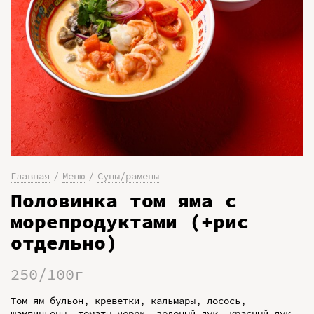
Главная
Меню
Супы/рамены
Половинка том яма с
морепродуктами (+рис
отдельно)
250/100г
Том ям бульон, креветки, кальмары, лосось,
шампиньоны, томаты черри, зелёный лук, красный лук,