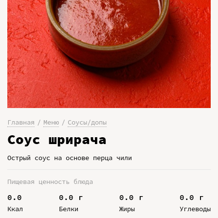
Главная
Меню
Соусы/допы
Соус шрирача
Острый соус на основе перца чили
Пищевая ценность блюда
0.0
0.0 г
0.0 г
0.0 г
Ккал
Белки
Жиры
Углеводы