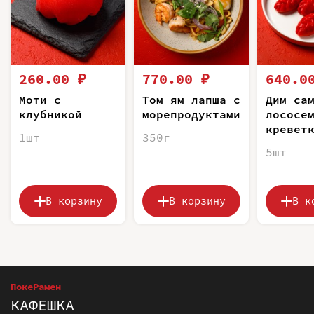
260.00 ₽
770.00 ₽
640.0
Моти с
Том ям лапша с
Дим са
клубникой
морепродуктами
лососе
кревет
1шт
350г
5шт
В корзину
В корзину
В к
ПокеРамен
КАФЕШКА