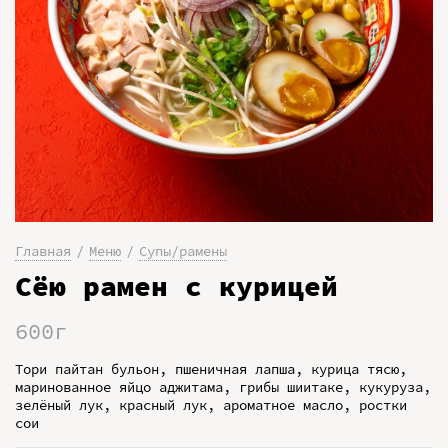
Главная
Меню
Супы/рамены
Сёю рамен с курицей
600г
Тори пайтан бульон, пшеничная лапша, курица тясю,
маринованное яйцо аджитама, грибы шиитаке, кукуруза,
зелёный лук, красный лук, ароматное масло, ростки
сои