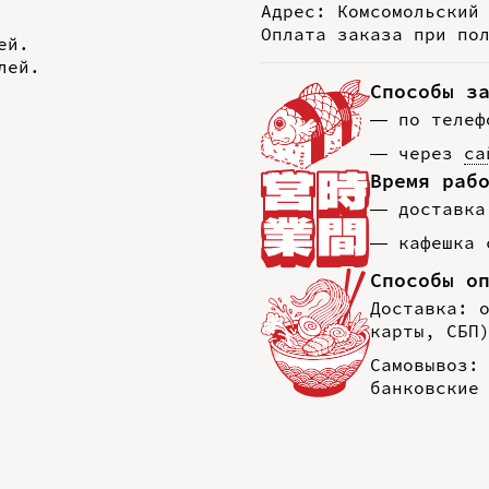
Адрес: Комсомольский
Оплата заказа при по
ей.
лей.
Способы з
— по теле
— через
са
Время раб
— доставка
— кафешка 
Способы о
Доставка: 
карты, СБП
Самовывоз:
банковские