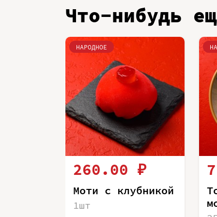
Что-нибудь ещ
НАРОДНОЕ
Н
260.00 ₽
7
Моти с клубникой
Т
м
1шт