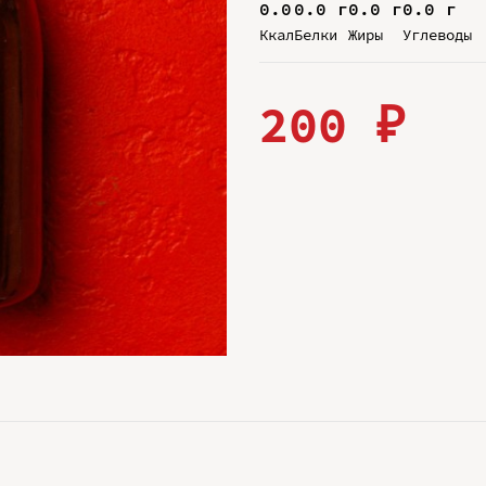
0.0
0.0 г
0.0 г
0.0 г
Ккал
Белки
Жиры
Углеводы
200 ₽