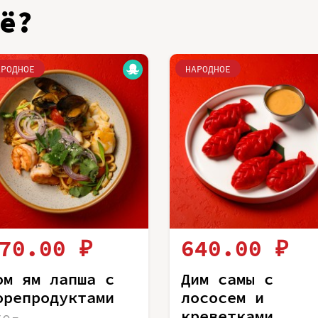
ё?
АРОДНОЕ
НАРОДНОЕ
70.00 ₽
640.00 ₽
ом ям лапша с
Дим самы с
орепродуктами
лососем и
креветками