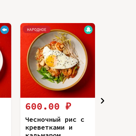
НАРОДНОЕ
НАРОДНОЕ
600.00 ₽
440.
Чесночный рис с
Чесноч
креветками и
курице
кальмаром