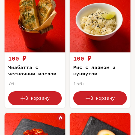
100 ₽
100 ₽
Чиабатта с
Рис с лаймом и
чесночным маслом
кунжутом
70г
150г
В корзину
В корзину