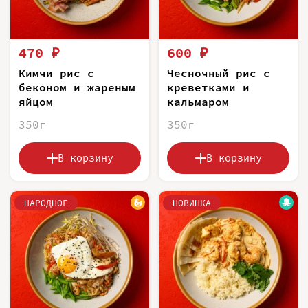
470 ₽
600 ₽
Кимчи рис с
Чесночный рис с
беконом и жареным
креветками и
яйцом
кальмаром
350г
350г
В корзину
В корзину
НАРОДНОЕ
НОВИНКА