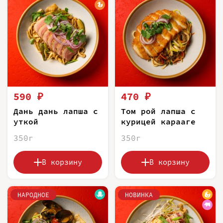
590 ₽
470 ₽
Дань дань лапша с
Том рой лапша с
уткой
курицей карааге
350г
350г
В корзину
В корзину
НАРОДНОЕ
НОВИНКА