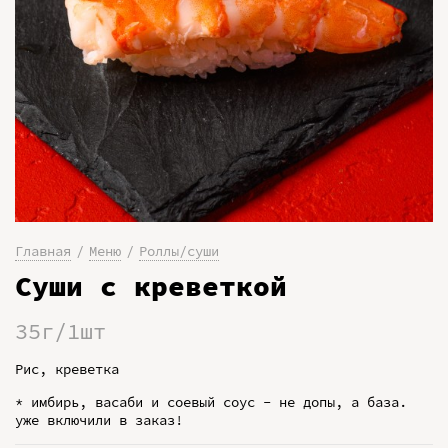
Главная
Меню
Роллы/суши
Суши с креветкой
35г/1шт
Рис, креветка
* имбирь, васаби и соевый соус - не допы, а база.
уже включили в заказ!