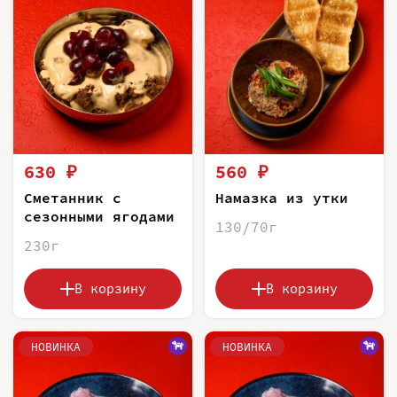
630 ₽
560 ₽
Сметанник с
Намазка из утки
сезонными ягодами
130/70г
230г
В корзину
В корзину
НОВИНКА
НОВИНКА