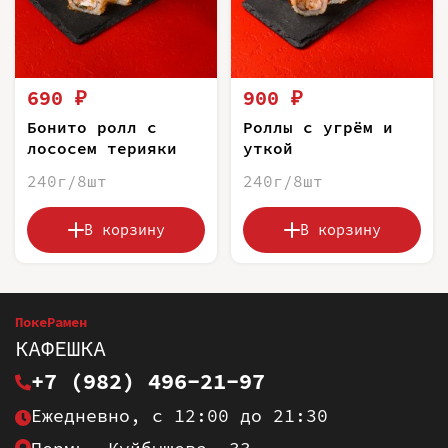
690 ₽
900 ₽
Бонито ролл с
Роллы с угрём и
лососем терияки
уткой
240г/8шт
240г/8шт
В корзину
В корзину
ПокеРамен
КАФЕШКА
+7 (982) 496-21-97
Ежедневно, с 12:00 до 21:30