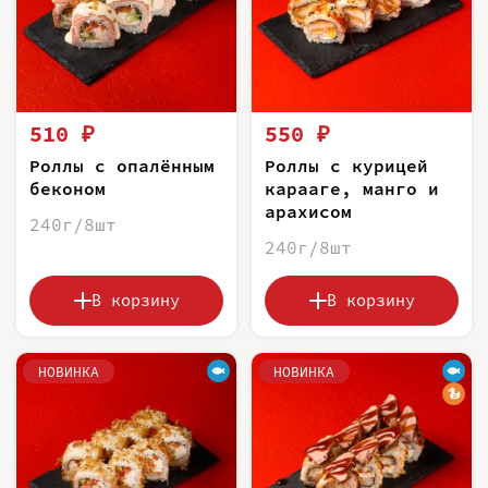
510 ₽
550 ₽
Роллы с опалённым
Роллы с курицей
беконом
карааге, манго и
арахисом
240г/8шт
240г/8шт
В корзину
В корзину
НОВИНКА
НОВИНКА