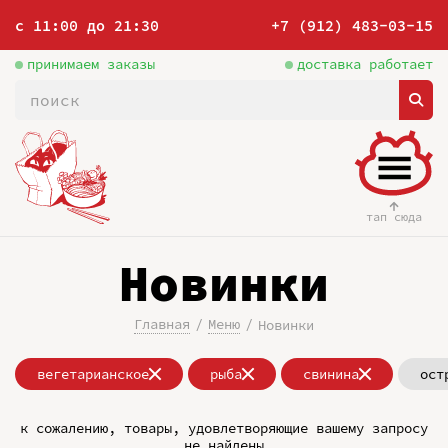
с 11:00 до 21:30
+7 (912) 483-03-15
принимаем заказы
доставка работает
тап сюда
Новинки
Главная
Меню
Новинки
вегетарианское
рыба
свинина
ост
к сожалению, товары, удовлетворяющие вашему запросу
не найдены