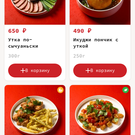
650 ₽
490 ₽
Утка по-
Икуджи пончик с
сычуаньски
уткой
300г
250г
В корзину
В корзину