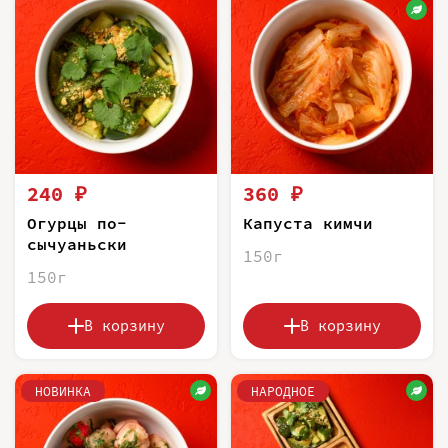
240 ₽
360 ₽
Огурцы по-
Капуста кимчи
сычуаньски
150г
150г
В корзину
В корзину
НОВИНКА
НАРОДНОЕ