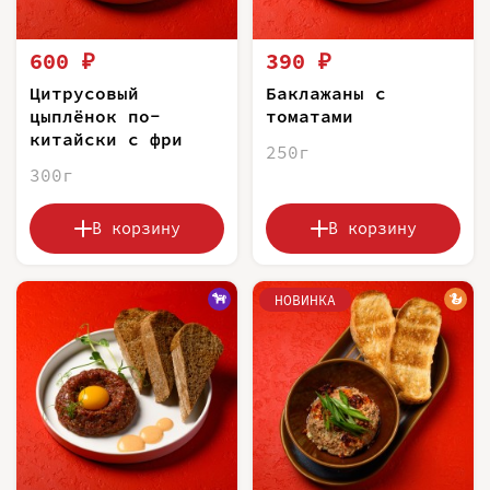
600 ₽
390 ₽
Цитрусовый
Баклажаны с
цыплёнок по-
томатами
китайски с фри
250г
300г
В корзину
В корзину
НОВИНКА