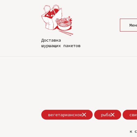
Мен
Доставка
шуршащих пакетов
вегетарианское
рыба
сви
к с