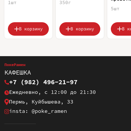
1шт
350г
5шт
В корзину
В корзину
В к
ПокеРамен
КАФЕШКА
+7 (982) 496-21-97
Ежедневно, с 12:00 до 21:30
Пермь, Куйбышева, 33
insta: @poke_ramen