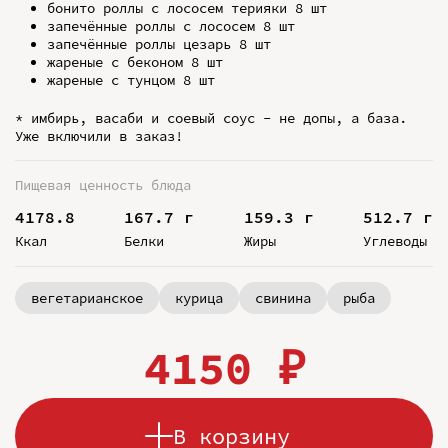
бонито роллы с лососем терияки 8 шт
запечённые роллы с лососем 8 шт
запечённые роллы цезарь 8 шт
жареные с беконом 8 шт
жареные с тунцом 8 шт
* имбирь, васаби и соевый соус - не допы, а база.
Уже включили в заказ!
Пищевая ценность блюда
4178.8
167.7 г
159.3 г
512.7 г
Ккал
Белки
Жиры
Углеводы
вегетарианское
курица
свинина
рыба
4150 ₽
В корзину