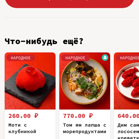
Что-нибудь ещё?
НАРОДНОЕ
НАРОДНОЕ
НАРОДНО
260.00 ₽
770.00 ₽
640.0
Моти с
Том ям лапша с
Дим са
клубникой
морепродуктами
лососе
кревет