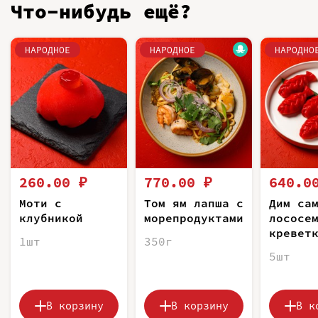
Что-нибудь ещё?
НАРОДНОЕ
НАРОДНОЕ
НАРОДНО
260.00 ₽
770.00 ₽
640.0
Моти с
Том ям лапша с
Дим са
клубникой
морепродуктами
лососе
кревет
1шт
350г
5шт
В корзину
В корзину
В к