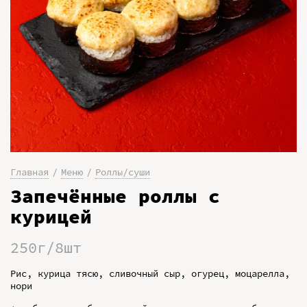
Главная
Меню
Роллы/суши
Запечённые роллы с
курицей
250г/8шт
Рис, курица тясю, сливочный сыр, огурец, моцарелла,
нори