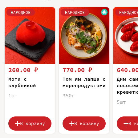
НАРОДНОЕ
НАРОДНОЕ
НАРОДНО
260.00 ₽
770.00 ₽
640.0
Моти с
Том ям лапша с
Дим са
клубникой
морепродуктами
лососе
кревет
1шт
350г
5шт
В корзину
В корзину
В к