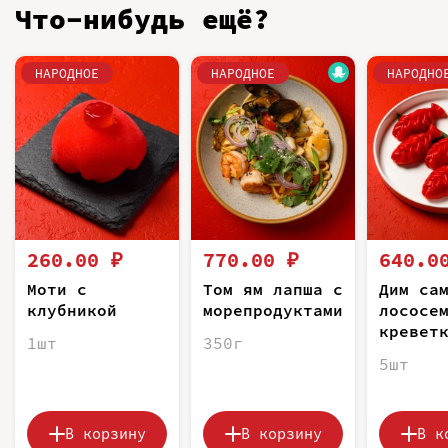
Что-нибудь ещё?
НАРОДНОЕ
НАРОДНОЕ
НАРОДНО
260.00 ₽
770.00 ₽
640.0
Моти с
Том ям лапша с
Дим са
клубникой
морепродуктами
лососе
кревет
1шт
350г
5шт
В корзину
В корзину
В к