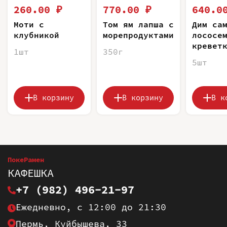
260.00 ₽
770.00 ₽
640.0
Моти с
Том ям лапша с
Дим са
клубникой
морепродуктами
лососе
кревет
1шт
350г
5шт
В корзину
В корзину
В к
ПокеРамен
КАФЕШКА
+7 (982) 496-21-97
Ежедневно, с 12:00 до 21:30
Пермь, Куйбышева, 33