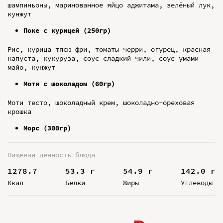
шампиньоны, маринованное яйцо аджитама, зелёный лук,
кунжут
Поке с курицей (250гр)
Рис, курица тясю фри, томаты черри, огурец, красная
капуста, кукуруза, соус сладкий чили, соус умами
майо, кунжут
Моти с шоколадом (60гр)
Моти тесто, шоколадный крем, шоколадно-ореховая
крошка
Морс (300гр)
Пищевая ценность блюда
1278.7
53.3 г
54.9 г
142.0 г
Ккал
Белки
Жиры
Углеводы