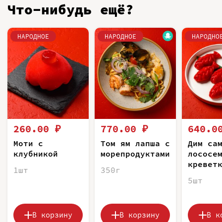
Что-нибудь ещё?
НАРОДНОЕ
НАРОДНОЕ
НАРОДНО
260.00 ₽
770.00 ₽
640.0
Моти с
Том ям лапша с
Дим са
клубникой
морепродуктами
лососе
кревет
1шт
350г
5шт
В корзину
В корзину
В к