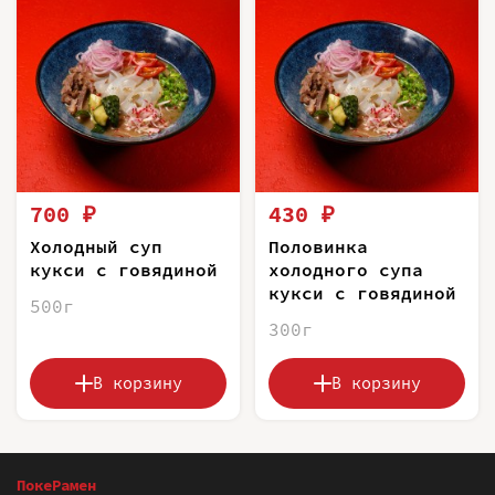
700 ₽
430 ₽
Холодный суп
Половинка
кукси с говядиной
холодного супа
кукси с говядиной
500г
300г
В корзину
В корзину
ПокеРамен