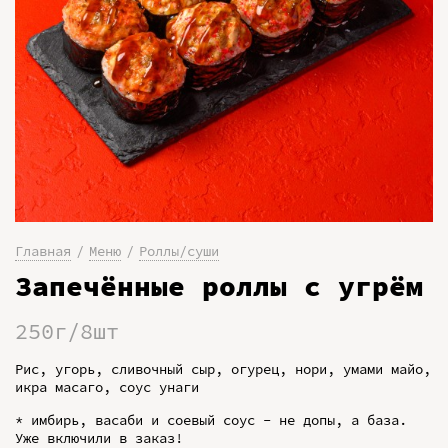
Главная
Меню
Роллы/суши
Запечённые роллы с угрём
250г/8шт
Рис, угорь, сливочный сыр, огурец, нори, умами майо,
икра масаго, соус унаги
* имбирь, васаби и соевый соус - не допы, а база.
Уже включили в заказ!