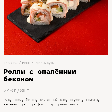
Главная
Меню
Роллы/суши
Роллы с опалённым
беконом
240г/8шт
Рис, нори, бекон, сливочный сыр, огурец, томаты,
зелёный лук, лук фри, соус умами майо