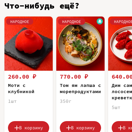
Что-нибудь ещё?
НАРОДНОЕ
НАРОДНОЕ
НАРОДНО
260.00 ₽
770.00 ₽
640.0
Моти с
Том ям лапша с
Дим са
клубникой
морепродуктами
лососе
кревет
1шт
350г
5шт
В корзину
В корзину
В к