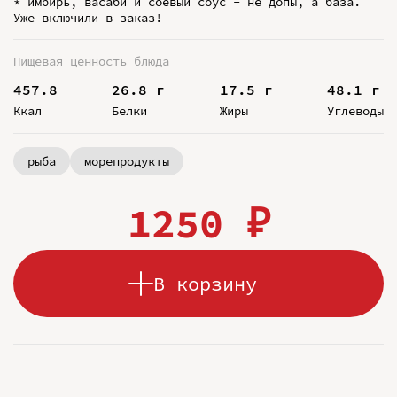
* имбирь, васаби и соевый соус - не допы, а база.
Уже включили в заказ!
Пищевая ценность блюда
457.8
26.8 г
17.5 г
48.1 г
Ккал
Белки
Жиры
Углеводы
рыба
морепродукты
1250 ₽
В корзину