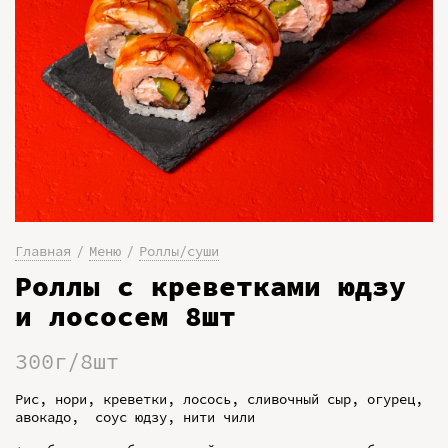
Главная
Меню
Роллы/суши
Роллы с креветками юдзу
и лососем 8шт
300г/8шт
Рис, нори, креветки, лосось, сливочный сыр, огурец,
авокадо, соус юдзу, нити чили