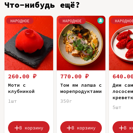
Что-нибудь ещё?
НАРОДНОЕ
НАРОДНОЕ
НАРОДНО
260.00 ₽
770.00 ₽
640.0
Моти с
Том ям лапша с
Дим са
клубникой
морепродуктами
лососе
кревет
1шт
350г
5шт
В корзину
В корзину
В к