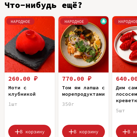
Что-нибудь ещё?
НАРОДНОЕ
НАРОДНОЕ
НАРОДНО
260.00 ₽
770.00 ₽
640.0
Моти с
Том ям лапша с
Дим са
клубникой
морепродуктами
лососе
кревет
1шт
350г
5шт
В корзину
В корзину
В к