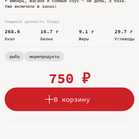
* имбирь, васаби и соевый соус - не допы, а база.
Уже включили в заказ!
Пищевая ценность блюда
268.6
16.7 г
9.1 г
29.7 г
Ккал
Белки
Жиры
Углеводы
рыба
морепродукты
750 ₽
В корзину