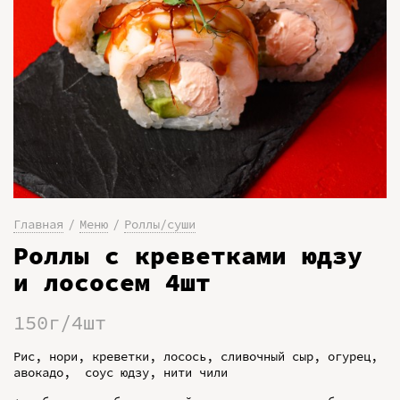
Главная
Меню
Роллы/суши
Роллы с креветками юдзу
и лососем 4шт
150г/4шт
Рис, нори, креветки, лосось, сливочный сыр, огурец,
авокадо, соус юдзу, нити чили