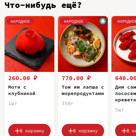
Что-нибудь ещё?
НАРОДНОЕ
НАРОДНОЕ
НАРОДНО
260.00 ₽
770.00 ₽
640.0
Моти с
Том ям лапша с
Дим са
клубникой
морепродуктами
лососе
кревет
1шт
350г
5шт
В корзину
В корзину
В к