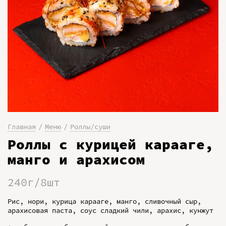
Главная
Меню
Роллы/суши
Роллы с курицей карааге,
манго и арахисом
240г/8шт
Рис, нори, курица карааге, манго, сливочный сыр,
арахисовая паста, соус сладкий чили, арахис, кунжут