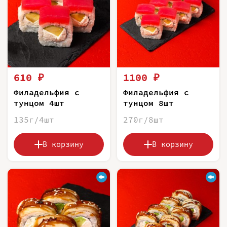
610 ₽
1100 ₽
Филадельфия с
Филадельфия с
тунцом 4шт
тунцом 8шт
135г/4шт
270г/8шт
В корзину
В корзину