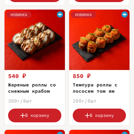
НОВИНКА
НОВИНКА
540 ₽
850 ₽
Жареные роллы со
Темпура роллы с
снежным крабом
лососем том ям
300г/8шт
200г/8шт
В корзину
В корзину