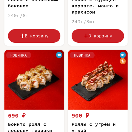
беконом
карааге, манго и
арахисом
240г/8шт
240г/8шт
В корзину
В корзину
НОВИНКА
НОВИНКА
690 ₽
900 ₽
Бонито ролл с
Роллы с угрём и
лососем терияки
уткой