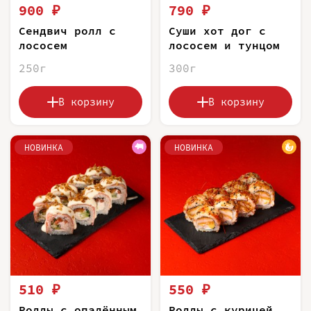
900 ₽
790 ₽
Сендвич ролл с
Суши хот дог с
лососем
лососем и тунцом
250г
300г
В корзину
В корзину
НОВИНКА
НОВИНКА
510 ₽
550 ₽
Роллы с опалённым
Роллы с курицей