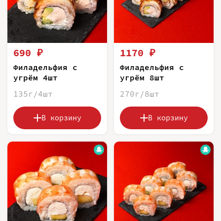
690 ₽
1170 ₽
Филадельфия с
Филадельфия с
угрём 4шт
угрём 8шт
135г/4шт
270г/8шт
В корзину
В корзину