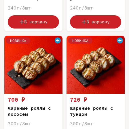
240г/8шт
240г/8шт
В корзину
В корзину
НОВИНКА
НОВИНКА
700 ₽
720 ₽
Жареные роллы с
Жареные роллы с
лососем
тунцом
300г/8шт
300г/8шт