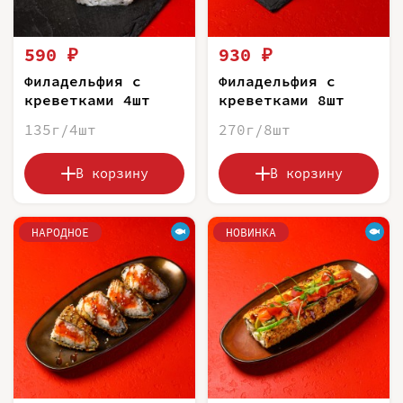
590 ₽
930 ₽
Филадельфия с
Филадельфия с
креветками 4шт
креветками 8шт
135г/4шт
270г/8шт
В корзину
В корзину
НАРОДНОЕ
НОВИНКА