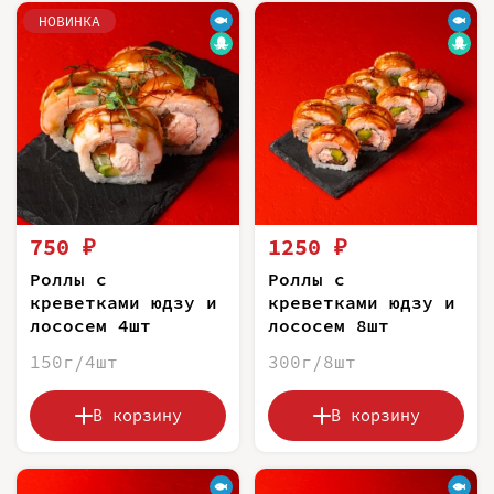
НОВИНКА
750 ₽
1250 ₽
Роллы с
Роллы с
креветками юдзу и
креветками юдзу и
лососем 4шт
лососем 8шт
150г/4шт
300г/8шт
В корзину
В корзину