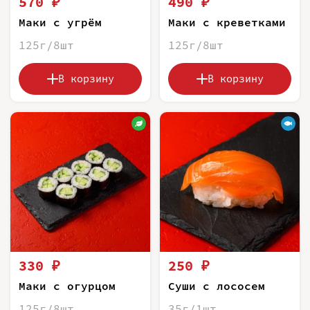
570 ₽
490 ₽
Маки с угрём
Маки с креветками
125г/8шт
125г/8шт
В корзину
В корзину
330 ₽
250 ₽
Маки с огурцом
Суши с лососем
125г/8шт
35г/1шт