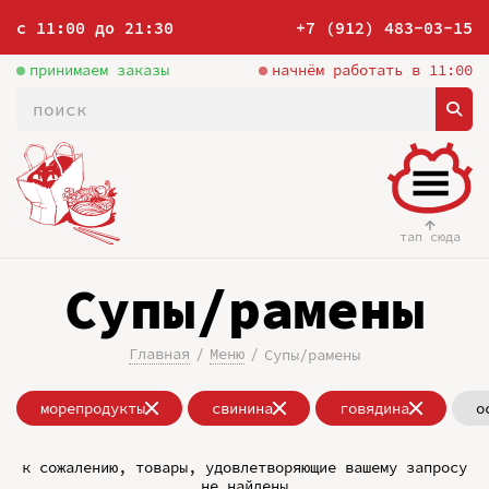
с 11:00 до 21:30
+7 (912) 483-03-15
принимаем заказы
начнём работать в 11:00
тап сюда
Супы/рамены
Главная
Меню
Супы/рамены
морепродукты
свинина
говядина
о
к сожалению, товары, удовлетворяющие вашему запросу
не найдены