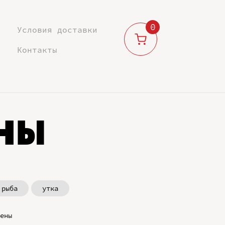
0
Условия доставки
Контакты
ны
рыба
утка
ены