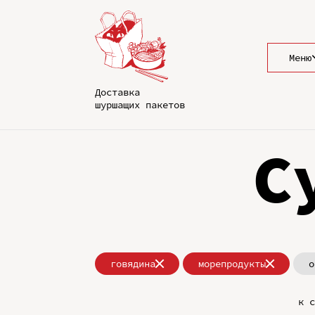
Меню
Доставка
шуршащих пакетов
С
говядина
морепродукты
о
к с