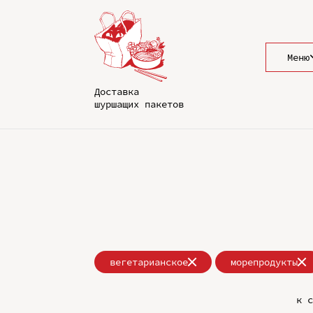
Меню
Доставка
шуршащих пакетов
вегетарианское
морепродукты
к с