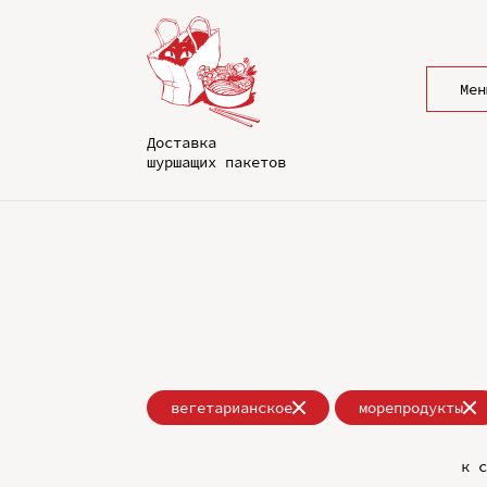
Мен
Доставка
шуршащих пакетов
вегетарианское
морепродукты
к с