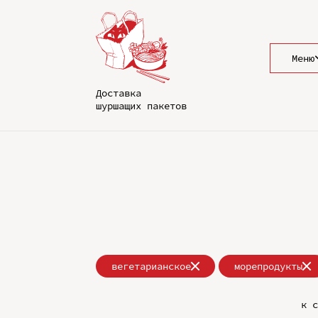
Меню
Доставка
шуршащих пакетов
вегетарианское
морепродукты
к с