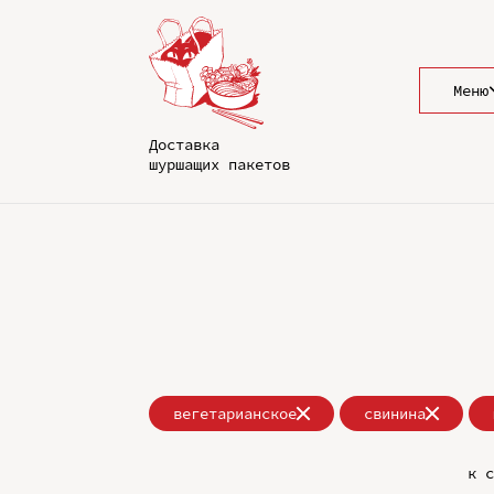
Меню
Доставка
шуршащих пакетов
вегетарианское
свинина
к с