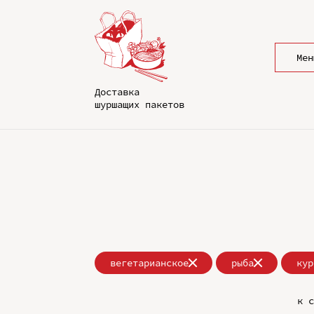
Мен
Доставка
шуршащих пакетов
вегетарианское
рыба
кур
к с