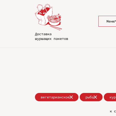
Меню
Доставка
шуршащих пакетов
вегетарианское
рыба
кур
к с