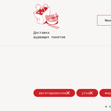
Мен
Доставка
шуршащих пакетов
вегетарианское
утка
мор
к с