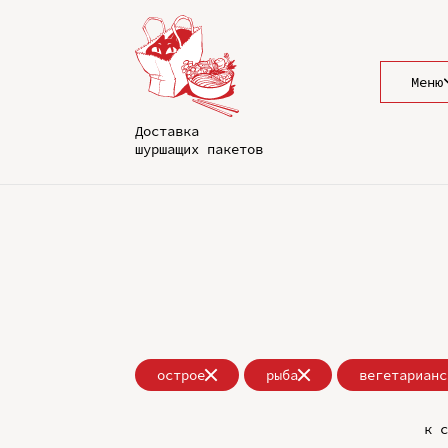
Меню
Доставка
шуршащих пакетов
острое
рыба
вегетарианс
к с