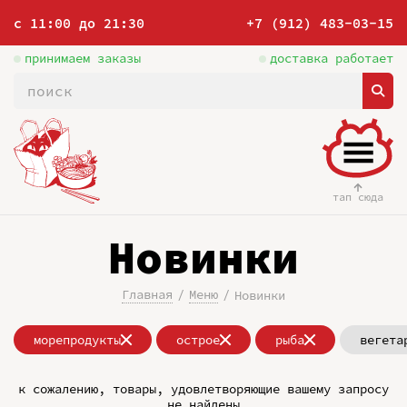
с 11:00 до 21:30
+7 (912) 483-03-15
принимаем заказы
доставка работает
тап сюда
Новинки
Главная
Меню
Новинки
морепродукты
острое
рыба
вегета
к сожалению, товары, удовлетворяющие вашему запросу
не найдены