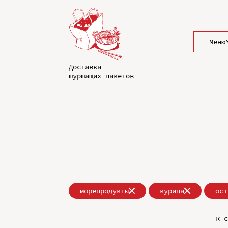
Меню
Доставка
шуршащих пакетов
морепродукты
курица
ост
к с